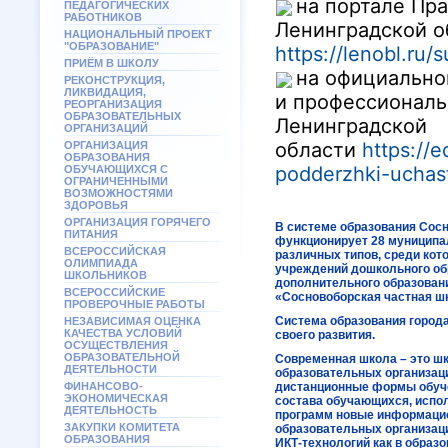
на портале Пр
ПЕДАГОГИЧЕСКИХ
РАБОТНИКОВ
Ленинградской о
НАЦИОНАЛЬНЫЙ ПРОЕКТ
"ОБРАЗОВАНИЕ"
https://lenobl.ru/
ПРИЁМ В ШКОЛУ
на официально
РЕКОНСТРУКЦИЯ,
ЛИКВИДАЦИЯ,
и профессиональ
РЕОРГАНИЗАЦИЯ
ОБРАЗОВАТЕЛЬНЫХ
Ленинградской
ОРГАНИЗАЦИЙ
области
https://e
ОРГАНИЗАЦИЯ
ОБРАЗОВАНИЯ
podderzhki-uchas
ОБУЧАЮЩИХСЯ С
ОГРАНИЧЕННЫМИ
ВОЗМОЖНОСТЯМИ
ЗДОРОВЬЯ
ОРГАНИЗАЦИЯ ГОРЯЧЕГО
В системе образования Сосн
ПИТАНИЯ
функционирует 28 муниципа
ВСЕРОССИЙСКАЯ
различных типов, среди кот
ОЛИМПИАДА
учреждений дошкольного об
ШКОЛЬНИКОВ
дополнительного образовани
ВСЕРОССИЙСКИЕ
«Сосновоборская частная ш
ПРОВЕРОЧНЫЕ РАБОТЫ
Система образования город
НЕЗАВИСИМАЯ ОЦЕНКА
КАЧЕСТВА УСЛОВИЙ
своего развития.
ОСУЩЕСТВЛЕНИЯ
ОБРАЗОВАТЕЛЬНОЙ
Современная школа – это ш
ДЕЯТЕЛЬНОСТИ
образовательных организац
ФИНАНСОВО-
дистанционные формы обуче
ЭКОНОМИЧЕСКАЯ
состава обучающихся, испо
ДЕЯТЕЛЬНОСТЬ
программ новые информацио
ЗАКУПКИ КОМИТЕТА
образовательных организац
ОБРАЗОВАНИЯ
ИКТ-технологий как в образо