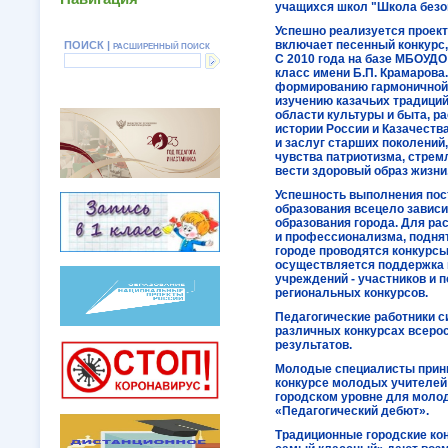
учащихся школ "Школа безоп
Успешно реализуется проект
включает песенный конкурс, 
ПОИСК |
РАСШИРЕННЫЙ ПОИСК
С 2010 года на базе МБОУДО
класс имени Б.П. Крамарова
формированию гармоничной 
изучению казачьих традиций,
области культуры и быта, р
истории России и Казачеств
и заслуг старших поколений
чувства патриотизма, стрем
вести здоровый образ жизни
Успешность выполнения пос
образования всецело зависи
образования города. Для ра
и профессионализма, подня
городе проводятся конкурс
осуществляется поддержка к
учреждений - участников и 
региональных конкурсов.
Педагогические работники с
различных конкурсах всеро
результатов.
Молодые специалисты прини
конкурсе молодых учителей
городском уровне для моло
«Педагогический дебют».
Традиционные городские кон