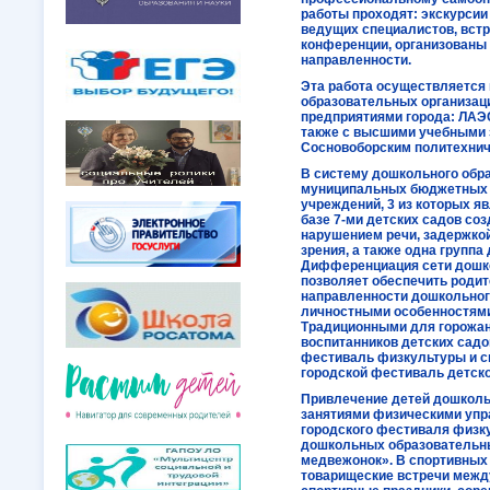
работы проходят: экскурсии
ведущих специалистов, встр
конференции, организованы
направленности.
Эта работа осуществляется
образовательных организац
предприятиями города: ЛАЭ
также с высшими учебными 
Сосновоборским политехни
В систему дошкольного обра
муниципальных бюджетных
учреждений, 3 из которых я
базе 7-ми детских садов со
нарушением речи, задержкой
зрения, а также одна групп
Дифференциация сети дошк
позволяет обеспечить роди
направленности дошкольного
личностными особенностями 
Традиционными для горожан
воспитанников детских садов
фестиваль физкультуры и с
городской фестиваль детско
Привлечение детей дошколь
занятиями физическими упр
городского фестиваля физку
дошкольных образовательн
медвежонок». В спортивных 
товарищеские встречи межд