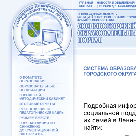
ГЛАВНАЯ
НОВОСТИ И ОБЪЯВЛЕНИЯ
КОНТАКТЫ
ВЕРСИЯ ДЛЯ СЛАБОВИД
ЛЕНИНГРАДСКАЯ ОБЛАСТЬ
МУНИЦИПАЛЬНОЕ ОБРАЗОВАНИЕ СОСНО
КОМИТЕТ ОБРАЗОВАНИЯ
СИСТЕМА ОБРАЗОВ
ГОРОДСКОГО ОКРУГ
О КОМИТЕТЕ
ОБРАЗОВАНИЯ
ОБРАЗОВАТЕЛЬНЫЕ
ОРГАНИЗАЦИИ
ГОРОДСКОЙ
МЕТОДИЧЕСКИЙ КАБИНЕТ
ИТОГОВЫЕ ОТЧЁТЫ
Подробная инфор
РУКОВОДЯЩИЕ И
социальной подд
ПЕДАГОГИЧЕСКИЕ КАДРЫ
РЕШАЕМ ВМЕСТЕ
их семей в Лени
ГОРЯЧАЯ ЛИНИЯ ПО
найти:
СНИЖЕНИЮ
ДОКУМЕНТАЦИОННОЙ
НАГРУЗКИ НА