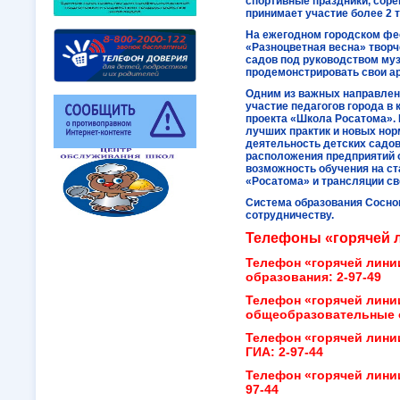
спортивные праздники, соре
принимает участие более 2 
На ежегодном городском фе
«Разноцветная весна» творч
садов под руководством му
продемонстрировать свои а
Одним из важных направлен
участие педагогов города в
проекта «Школа Росатома».
лучших практик и новых нор
деятельность детских садов
расположения предприятий 
возможность обучения на с
«Росатома» и трансляции св
Система образования Соснов
сотрудничеству.
Телефоны «горячей 
Телефон «горячей лини
образования: 2-97-49
Телефон «горячей лини
общеобразовательные о
Телефон «горячей лини
ГИА: 2-97-44
Телефон «горячей лини
97-44