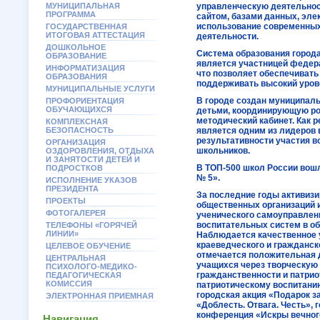
МУНИЦИПАЛЬНАЯ
управленческую деятельност
ПРОГРАММА
сайтом, базами данных, эл
использование современных 
ГОСУДАРСТВЕННАЯ
ИТОГОВАЯ АТТЕСТАЦИЯ
деятельности.
ДОШКОЛЬНОЕ
Система образования города
ОБРАЗОВАНИЕ
является участницей федер
ИНФОРМАТИЗАЦИЯ
что позволяет обеспечивать
ОБРАЗОВАНИЯ
поддерживать высокий урове
МУНИЦИПАЛЬНЫЕ УСЛУГИ
В городе создан муниципал
ПРОФОРИЕНТАЦИЯ
ОБУЧАЮЩИХСЯ
детьми, координирующую ро
методический кабинет. Как р
КОМПЛЕКСНАЯ
БЕЗОПАСНОСТЬ
является одним из лидеров 
результативности участия 
ОРГАНИЗАЦИЯ
школьников.
ОЗДОРОВЛЕНИЯ, ОТДЫХА
И ЗАНЯТОСТИ ДЕТЕЙ И
В ТОП-500 школ России вош
ПОДРОСТКОВ
№ 5».
ИСПОЛНЕНИЕ УКАЗОВ
ПРЕЗИДЕНТА
За последние годы активиз
ПРОЕКТЫ
общественных организаций 
ФОТОГАЛЕРЕЯ
ученического самоуправле
воспитательных систем в о
ТЕЛЕФОНЫ «ГОРЯЧЕЙ
ЛИНИИ»
Наблюдается качественное
краеведческого и гражданск
ЦЕЛЕВОЕ ОБУЧЕНИЕ
отмечается положительная 
ЦЕНТРАЛЬНАЯ
учащихся через творческую 
ПСИХОЛОГО-МЕДИКО-
гражданственности и патрио
ПЕДАГОГИЧЕСКАЯ
КОМИССИЯ
патриотическому воспитани
городская акция «Подарок з
ЭЛЕКТРОННАЯ ПРИЕМНАЯ
«Доблесть. Отвага. Честь», 
конференция «Искры вечного
Навигация