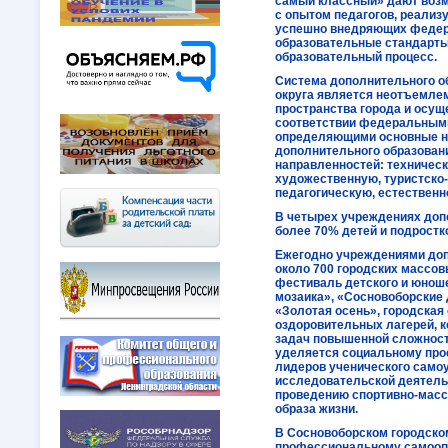
самый классный» дают возм
с опытом педагогов, реализ
успешно внедряющих федер
образовательные стандарты
образовательный процесс.
Система дополнительного о
округа является неотъемле
пространства города и осущ
соответствии федеральными
определяющими основные н
дополнительного образован
направленностей: техничес
художественную, туристско
педагогическую, естествен
В четырех учреждениях доп
более 70% детей и подростков
Ежегодно учреждениями доп
около 700 городских массо
фестиваль детского и юнош
мозаика», «Сосновоборские 
«Золотая осень», городская
оздоровительных лагерей, 
задач повышенной сложност
уделяется социальному про
лидеров ученического самоу
исследовательской деятельн
проведению спортивно-масс
образа жизни.
В Сосновоборском городском
профессиональному самоопр